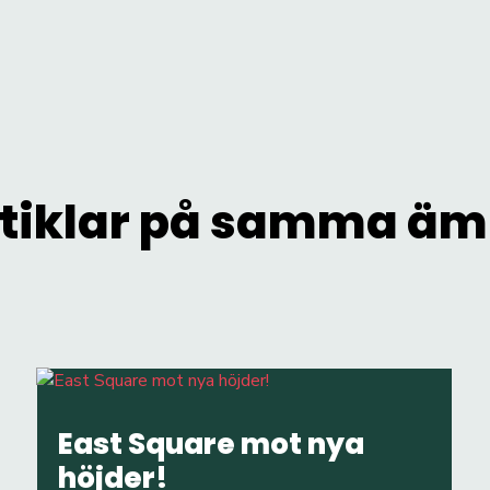
tiklar på samma ä
East Square mot nya
höjder!