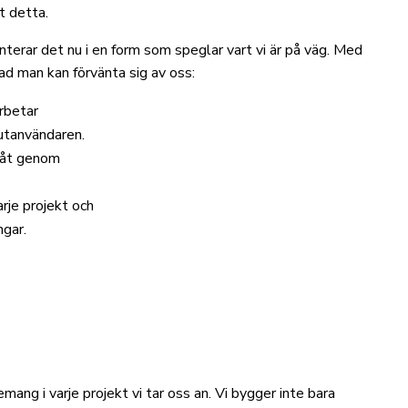
t detta.
nterar det nu i en form som speglar vart vi är på väg. Med
vad man kan förvänta sig av oss:
rbetar
utanvändaren.
amåt genom
arje projekt och
ngar.
ang i varje projekt vi tar oss an. Vi bygger inte bara