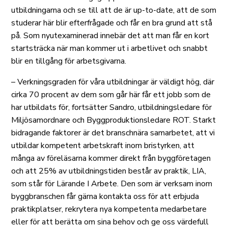
utbildningarna och se till att de är up-to-date, att de som
studerar här blir efterfrågade och får en bra grund att stå
på. Som nyutexaminerad innebär det att man får en kort
startsträcka när man kommer ut i arbetlivet och snabbt
blir en tillgång för arbetsgivarna.
– Verkningsgraden för våra utbildningar är väldigt hög, där
cirka 70 procent av dem som går här får ett jobb som de
har utbildats för, fortsätter Sandro, utbildningsledare för
Miljösamordnare och Byggproduktionsledare ROT. Starkt
bidragande faktorer är det branschnära samarbetet, att vi
utbildar kompetent arbetskraft inom bristyrken, att
många av föreläsarna kommer direkt från byggföretagen
och att 25% av utbildningstiden består av praktik, LIA,
som står för Lärande I Arbete. Den som är verksam inom
byggbranschen får gärna kontakta oss för att erbjuda
praktikplatser, rekrytera nya kompetenta medarbetare
eller för att berätta om sina behov och ge oss värdefull