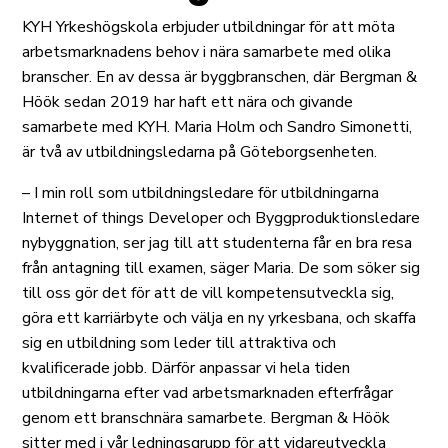
KYH Yrkeshögskola erbjuder utbildningar för att möta
arbetsmarknadens behov i nära samarbete med olika
branscher. En av dessa är byggbranschen, där Bergman &
Höök sedan 2019 har haft ett nära och givande
samarbete med KYH. Maria Holm och Sandro Simonetti,
är två av utbildningsledarna på Göteborgsenheten.
– I min roll som utbildningsledare för utbildningarna
Internet of things Developer och Byggproduktionsledare
nybyggnation, ser jag till att studenterna får en bra resa
från antagning till examen, säger Maria. De som söker sig
till oss gör det för att de vill kompetensutveckla sig,
göra ett karriärbyte och välja en ny yrkesbana, och skaffa
sig en utbildning som leder till attraktiva och
kvalificerade jobb. Därför anpassar vi hela tiden
utbildningarna efter vad arbetsmarknaden efterfrågar
genom ett branschnära samarbete. Bergman & Höök
sitter med i vår ledningsgrupp för att vidareutveckla