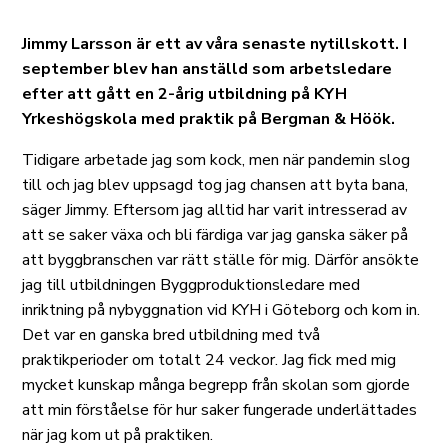
Jimmy Larsson är ett av våra senaste nytillskott. I
september blev han anställd som arbetsledare
efter att gått en 2-årig utbildning på KYH
Yrkeshögskola med praktik på Bergman & Höök.
Tidigare arbetade jag som kock, men när pandemin slog
till och jag blev uppsagd tog jag chansen att byta bana,
säger Jimmy. Eftersom jag alltid har varit intresserad av
att se saker växa och bli färdiga var jag ganska säker på
att byggbranschen var rätt ställe för mig. Därför ansökte
jag till utbildningen Byggproduktionsledare med
inriktning på nybyggnation vid KYH i Göteborg och kom in.
Det var en ganska bred utbildning med två
praktikperioder om totalt 24 veckor. Jag fick med mig
mycket kunskap många begrepp från skolan som gjorde
att min förståelse för hur saker fungerade underlättades
när jag kom ut på praktiken.