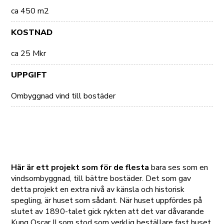
ca 450 m2
KOSTNAD
ca 25 Mkr
UPPGIFT
Ombyggnad vind till bostäder
Här är ett projekt som för de flesta
bara ses som en
vindsombyggnad, till bättre bostäder. Det som gav
detta projekt en extra nivå av känsla och historisk
spegling, är huset som sådant. När huset uppfördes på
slutet av 1890-talet gick rykten att det var dåvarande
Kung Oscar II som stod som verklig beställare fast huset